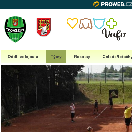
Oddíl volejbalu
Týmy
Rozpisy
Galerie/fotečk